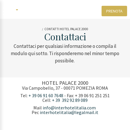
PRENOTA
IT
ENG
CONTATTI HOTEL PALACE 2000
Contattaci
Contattaci per qualsiasi informazione o compila il
modulo qui sotto. Ti risponderemo nel minor tempo
possibile.
HOTEL PALACE 2000
Via Campobello, 37 - 00071 POMEZIA ROMA
Tel:
+ 39 06 91 60 7648
- Fax: + 39 06 91 251 251
Cell:
+ 39 392 92 89 089
Mail
info@interhotelitalia.com
Pec
interhotelitalia@legalmail.it