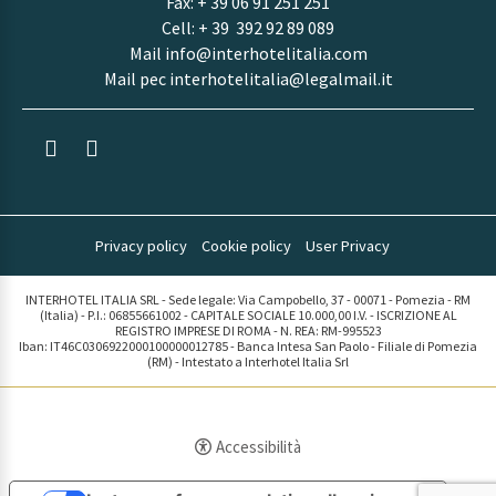
Fax: + 39 06 91 251 251
Cell:
+ 39 392 92 89 089
Mail
info@interhotelitalia.com
Mail pec
interhotelitalia@legalmail.it
Privacy policy
Cookie policy
User Privacy
INTERHOTEL ITALIA SRL - Sede legale: Via Campobello, 37 - 00071 - Pomezia - RM
(Italia) - P.I.: 06855661002 - CAPITALE SOCIALE 10.000,00 I.V. - ISCRIZIONE AL
REGISTRO IMPRESE DI ROMA - N. REA: RM-995523
Iban: IT46C0306922000100000012785 - Banca Intesa San Paolo - Filiale di Pomezia
(RM) - Intestato a Interhotel Italia Srl
Accessibilità