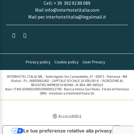
Cell:
+ 39 392 92 89 089
Mail
info@interhotelitalia.com
Mail pec
interhotelitalia@legalmail.it
Privacy policy
Cookie policy
User Privacy
INTERHOTEL ITALIA SRL - Sede legale: Via Campobello, 37 - 00071 - Pomezia - RM
(Italia) - P.I.: 06855661002 - CAPITALE SOCIALE 10.000,00 I.V. - ISCRIZIONE AL
REGISTRO IMPRESE DI ROMA - N. REA: RM-995523
Iban: IT46C0306922000100000012785 - Banca Intesa San Paolo - Filiale di Pomezia
(RM) - Intestato a Interhotel Italia Srl
Accessibilità
Le tue preferenze relative alla privacy